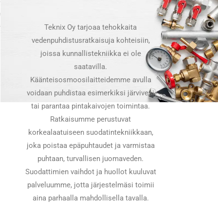
Teknix Oy tarjoaa tehokkaita
vedenpuhdistusratkaisuja kohteisiin,
joissa kunnallistekniikka ei ole
saatavilla.
Käänteisosmoosilaitteidemme avulla
voidaan puhdistaa esimerkiksi järvivesi
tai parantaa pintakaivojen toimintaa.
Ratkaisumme perustuvat
korkealaatuiseen suodatintekniikkaan,
joka poistaa epäpuhtaudet ja varmistaa
puhtaan, turvallisen juomaveden.
Suodattimien vaihdot ja huollot kuuluvat
palveluumme, jotta järjestelmäsi toimii
aina parhaalla mahdollisella tavalla.